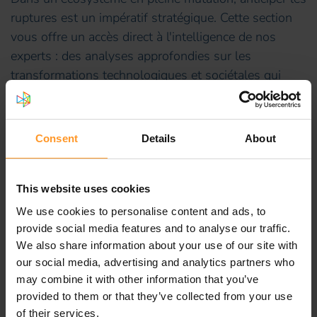
ruptures est un impératif stratégique. Cette section
vous offre un accès direct à l'intelligence de nos
experts : des analyses approfondies sur les
transformations technologiques et sociétales qui
redessinent le futur des télécommunications.
Éclairez vos décisions, anticipez demain.
Consent
Details
About
This website uses cookies
We use cookies to personalise content and ads, to
provide social media features and to analyse our traffic.
We also share information about your use of our site with
our social media, advertising and analytics partners who
Presse
may combine it with other information that you’ve
provided to them or that they’ve collected from your use
of their services.