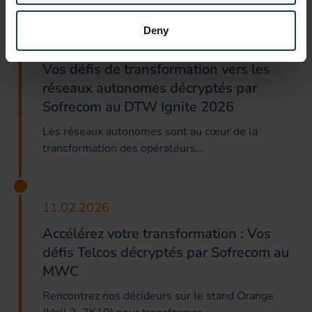
Deny
19.06.2026
Vos défis de transformation vers les
réseaux autonomes décryptés par
Sofrecom au DTW Ignite 2026
Les réseaux autonomes sont au cœur de la
transformation des opérateurs...
11.02.2026
Accélérez votre transformation : Vos
défis Telcos décryptés par Sofrecom au
MWC
Rencontrez nos décideurs sur le stand Orange