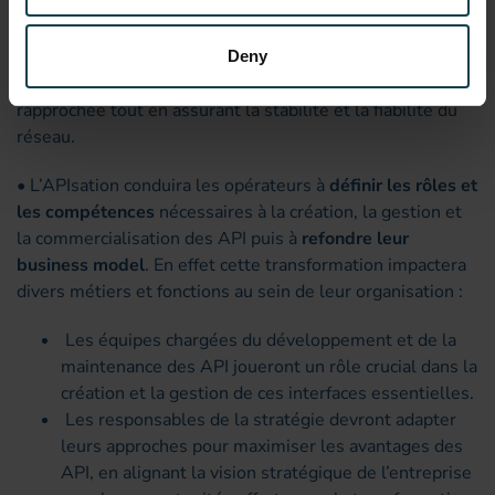
Cette fonction permet de partager sélectivement avec
des partenaires externes certaines fonctionnalités, tout
en maintenant un contrôle étroit sur la sécurité et la
Deny
gestion des ressources. Elle favorise une collaboration
rapprochée tout en assurant la stabilité et la fiabilité du
réseau.
• L’APIsation conduira les opérateurs à
définir les rôles et
les compétences
nécessaires à la création, la gestion et
la commercialisation des API puis à
refondre leur
business model
. En effet cette transformation impactera
divers métiers et fonctions au sein de leur organisation :
Les équipes chargées du développement et de la
maintenance des API joueront un rôle crucial dans la
création et la gestion de ces interfaces essentielles.
Les responsables de la stratégie devront adapter
leurs approches pour maximiser les avantages des
API, en alignant la vision stratégique de l’entreprise