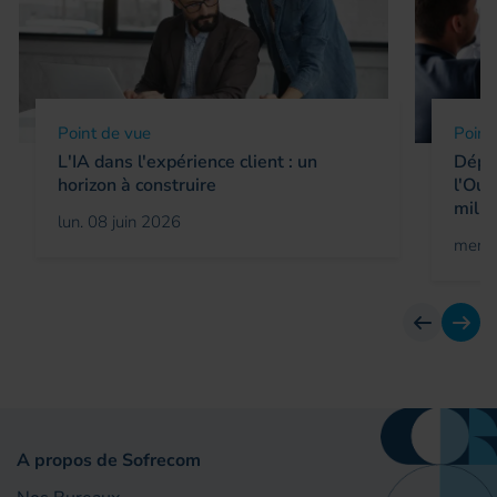
Point de vue
Point
L'IA dans l'expérience client : un
Déplo
horizon à construire
l'Oue
milli
lun. 08 juin 2026
mer. 
Avant
Suiv
A propos de Sofrecom