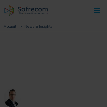
skip-to-main-content
Accueil
>
News & Insights
Point de vue
L'API : Un catalyseur de
création de valeur pour les
opérateurs
Clément Eberhardt
Consultant Wholesale