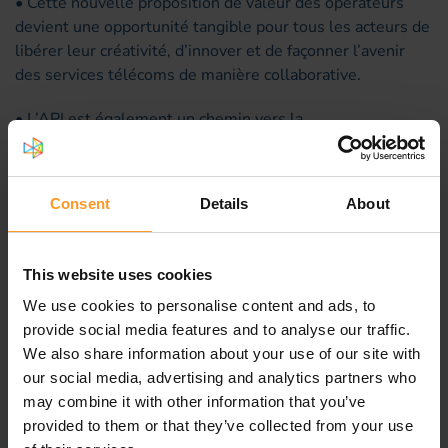
• Cette nouvelle proposition de valeur des opérateurs
devient une opportunité tangible pour tous les acteurs de
libérer leur créativité, d’innover et de façonner l’avenir
des services télécoms de manière collaborative.
• L’API est également un chemin vers la
désintermédiation
qui implique un
réalignement des
opérateurs
. Tandis que les opérateurs se centraient sur
leurs activités coeur de métier, des intermédiaires
Consent
Details
About
(intégrateurs, acteurs du Communication Platform as a
Service) ont créé un marché de services rémunérateurs.
En réinternalisant, grâce aux API, certaines fonctions
This website uses cookies
essentielles, les opérateurs peuvent reprendre un
We use cookies to personalise content and ads, to
contrôle sur leur offre de services, récupérer de la valeur,
provide social media features and to analyse our traffic.
mieux fidéliser leurs clients et rester compétitifs dans un
We also share information about your use of our site with
paysage en constante évolution.
our social media, advertising and analytics partners who
De nombreux défis à relever
may combine it with other information that you’ve
provided to them or that they’ve collected from your use