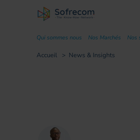
skip-to-main-content
Qui sommes nous
Nos Marchés
Nos 
Accueil
>
News & Insights
Point de vue
Télécoms en Afriqu
Max Aurele AGBE