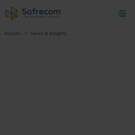
skip-to-main-content
Accueil
>
News & Insights
Salon & Event
Sofrecom au Séminaire
Infrastructures Afrique 2025