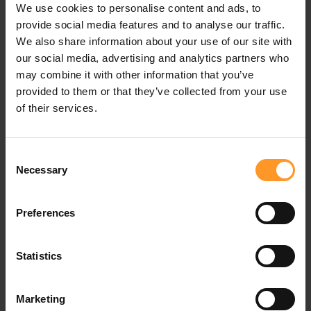
We use cookies to personalise content and ads, to
rencontrer.
provide social media features and to analyse our traffic.
We also share information about your use of our site with
our social media, advertising and analytics partners who
may combine it with other information that you’ve
provided to them or that they’ve collected from your use
of their services.
Consent
Necessary
Selection
Preferences
Succès clients
Salon
Statistics
Modernisation des infrastructures
Vos d
publiques avec le cloud privé :
rése
Marketing
migration et transformation à gran...
Sofr