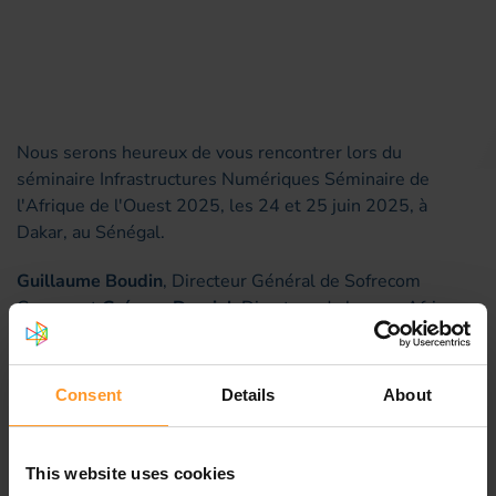
Nous serons heureux de vous rencontrer lors du
séminaire Infrastructures Numériques Séminaire de
l'Afrique de l'Ouest 2025, les 24 et 25 juin 2025, à
Dakar, au Sénégal.
Guillaume Boudin
, Directeur Général de Sofrecom
Groupe et
Grégory Dauriol
, Directeur de la zone Afrique
seront ravis de vous rencontrer.
Guillaume Boudin participera également à la table ronde
Consent
Details
About
n°3 « Comment favoriser une transformation numérique
souveraine et inclusive ? » le 24 juin à 11h45.
This website uses cookies
Prenez
rendez-vous
dès maintenant pour nous