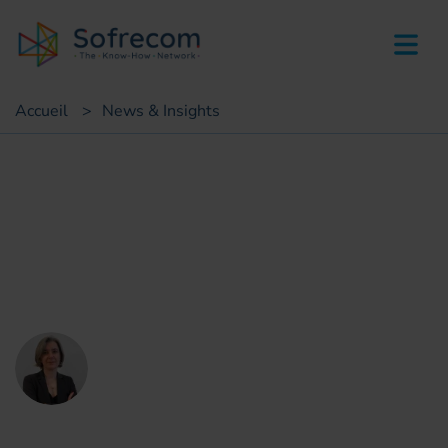
skip-to-main-content
Accueil
>
News & Insights
Point de vue
Pourquoi adopter cadre
règlementaire juridique
Clotilde Marielle
Directrice Conseil