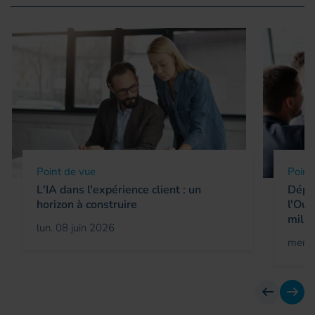
Point de vue
Point
L'IA dans l'expérience client : un
Déplo
horizon à construire
l'Oue
milli
lun. 08 juin 2026
mer. 
Avant
Suiv