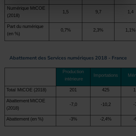
Numérique
MtCOE
1,5
9,7
1,4
(2018)
Part du numérique
0,7%
2,3%
1,1%
(en %)
Abattement des Services numériques 2018 - France
Production
Importations
Mén
intérieure
Total
MtCOE (2018)
201
425
1
Abattement
MtCOE
-7,0
-10,2
-
(2018)
Abattement
(en %)
-3%
-2,4%
-