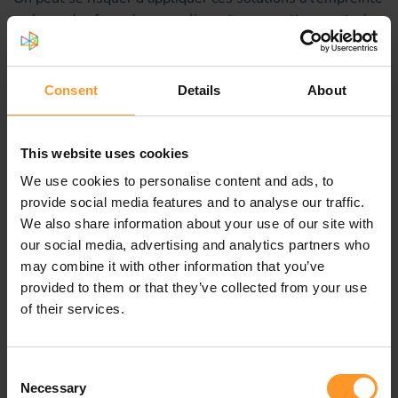
carbone des français en appliquant ces recettes aux trois
catégories : production, importations et consommation.
L’empreinte « nette » et la
Consent
Details
About
spécificité française
En se basant sur l’analyse très détaillée de la GSMA, Les
This website uses cookies
gains proviendraient essentiellement des
transports
qui
We use cookies to personalise content and ads, to
représentent en France une part plus importante des
provide social media features and to analyse our traffic.
émissions (29%) que la moyenne Européenne (21%). Un
We also share information about your use of our site with
quart des gains estimés viendrait de la réduction des
our social media, advertising and analytics partners who
déplacements que permettent les solutions de
may combine it with other information that you’ve
collaboration (visioconférences) et une moitié des
provided to them or that they’ve collected from your use
solutions de mobilité connectées liées à l’IOT (auto
of their services.
partage, gestion de trafic …). Le total permettrait
d’atteindre 10% de réduction, qui serait appliqué au
125MtCO2 du transport routiers et des 23,4MtCO2 du
Consent
transport aérien. Cela représente -3% pour les
Necessary
Selection