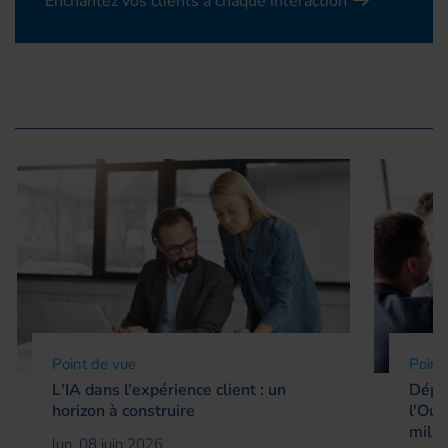
Enchantez vos clients à chaque interaction
Point de vue
Point
L'IA dans l'expérience client : un
Déplo
horizon à construire
l'Oue
milli
lun. 08 juin 2026