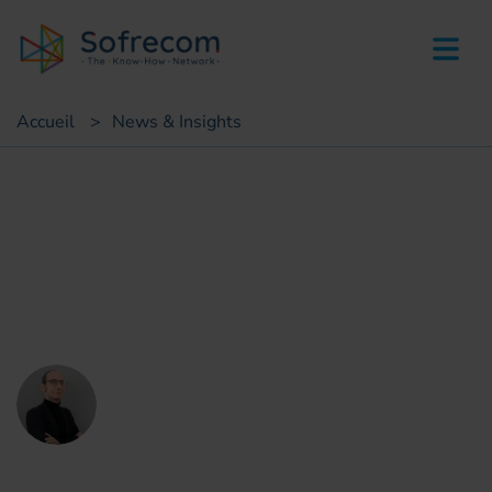
skip-to-main-content
Accueil
>
News & Insights
Point de vue
Numerique probleme
Solution defi climatique
David Erlich
Directeur Conseil