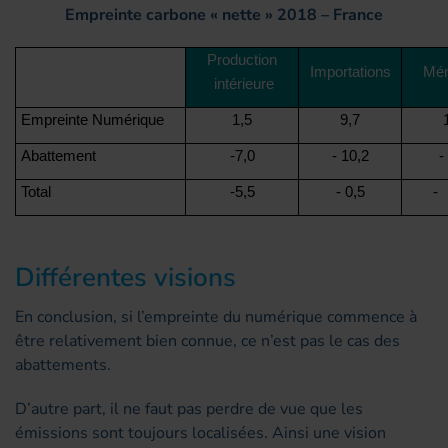
Empreinte carbone « nette » 2018 – France
Production
Importations
Mé
intérieure
Empreinte Numérique
1,5
9,7
Abattement
-7,0
- 10,2
-
Total
-5,5
- 0,5
-
Différentes visions
En conclusion, si l’empreinte du numérique commence à
être relativement bien connue, ce n’est pas le cas des
abattements.
D’autre part, il ne faut pas perdre de vue que les
émissions sont toujours localisées. Ainsi une vision