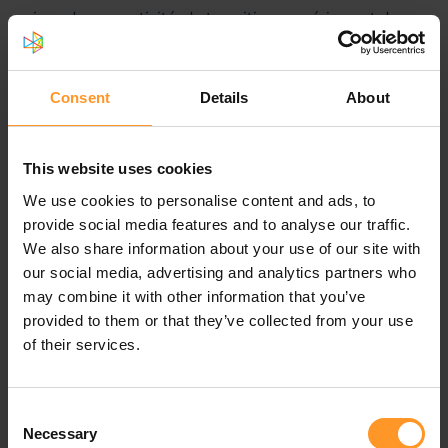
enjeux de connectivité, de transition numérique et de
développement durable sont au cœur des préoccupations
des opérateurs et des gouvernements.
Consent
Details
About
« Je suis particulièrement honoré de cette nomination. Je
me réjouis de m'engager aux côtés des équipes de
Sofrecom pour créer de la valeur durable et porter
This website uses cookies
l'excellence relationnelle au plus haut niveau pour nos
We use cookies to personalise content and ads, to
clients », a déclaré Davy Letailleur.
provide social media features and to analyse our traffic.
Sous son impulsion, Sofrecom continuera de mobiliser
We also share information about your use of our site with
son expertise unique pour accompagner ses clients dans
our social media, advertising and analytics partners who
leurs défis technologiques et humains, tout en valorisant
may combine it with other information that you’ve
l'agilité et le savoir-faire de ses équipes à travers le
provided to them or that they’ve collected from your use
monde.
of their services.
Découvrir notre équipe de direction.
Consent
Lire le communiqué de presse
Necessary
Selection