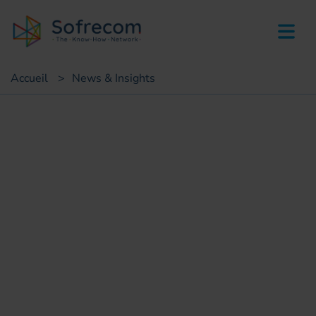
skip-to-main-content
Accueil
>
News & Insights
Annonce/Nomination
Davy Letailleur, Directeur
Général de Sofrecom