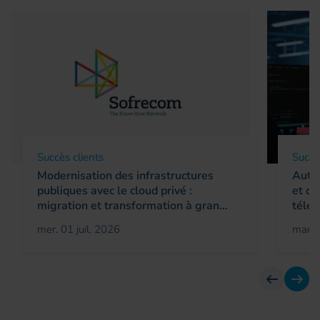
Succès clients
Succè
Modernisation des infrastructures
Autom
publiques avec le cloud privé :
et op
migration et transformation à gran...
télé
mer. 01 juil. 2026
mar. 
Avant
Suiv