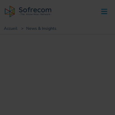
skip-to-main-content
Accueil
>
News & Insights
Succès clients
Solarisation sites techniques
tertiaires mode SaaS