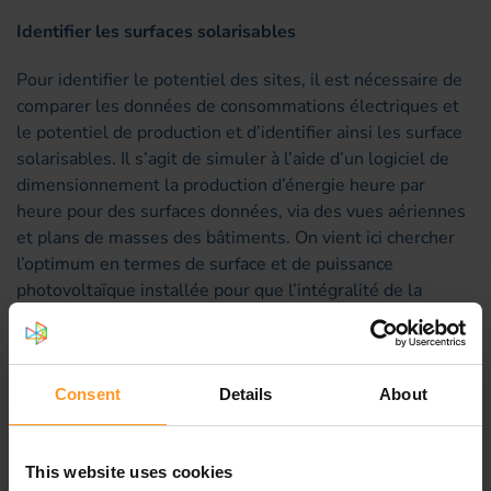
Identifier les surfaces solarisables
Pour identifier le potentiel des sites, il est nécessaire de
comparer les données de consommations électriques et
le potentiel de production et d’identifier ainsi les surface
solarisables. Il s’agit de simuler à l’aide d’un logiciel de
dimensionnement la production d’énergie heure par
heure pour des surfaces données, via des vues aériennes
et plans de masses des bâtiments. On vient ici chercher
l’optimum en termes de surface et de puissance
photovoltaïque installée pour que l’intégralité de la
production soit absorbée par le site, l’éventuel surplus
étant écrêté et non valorisable dans un modèle
d’autoconsommation.
Consent
Details
About
Valider les hypothèses de volumes de production
d’énergies
This website uses cookies