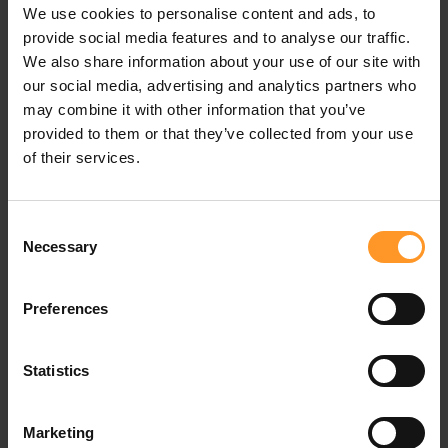
Challenger les fournisseurs
sur leurs solutions
We use cookies to personalise content and ads, to
techniques a ensuite permis de vérifier les volumes de
provide social media features and to analyse our traffic.
production d’énergies annoncés.
We also share information about your use of our site with
our social media, advertising and analytics partners who
Ces volumes étant obtenus à partir de simulations
may combine it with other information that you’ve
obtenues à partir de différents paramètres tels que
provided to them or that they’ve collected from your use
l’orientation, l’ombrages, la base de données météo
of their services.
employée, … Il s’agit de s’assurer de la bonne prise en
compte de ces paramètres pour en maximiser l’impact en
termes de résultats. En effet, une production inférieure à
Consent
celle annoncée, implique de compenser en achetant plus
Necessary
Selection
d’énergie que prévu sur le réseau et dégrade le volume
des gains potentiels sur la durée du contrat.
Preferences
Compléter les données des sites
Statistics
Sur ce projet, les sites concernés étant complexes et les
données renseignées sur ces sites étaient à compléter
(architecture énergie spécifique, état des toitures).
Marketing
Certaines contraintes techniques ont été identifiées et