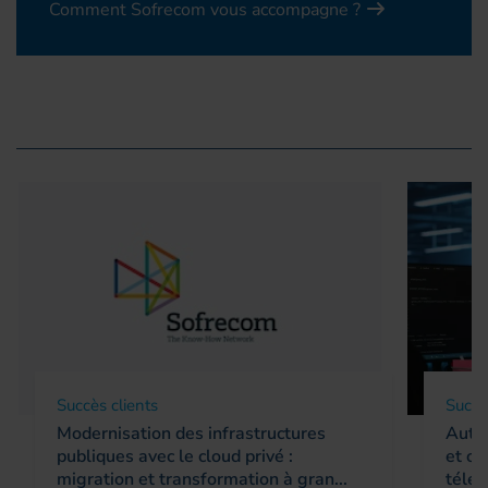
Comment Sofrecom vous accompagne ?
Succès clients
Succè
Modernisation des infrastructures
Autom
publiques avec le cloud privé :
et op
migration et transformation à gran...
télé