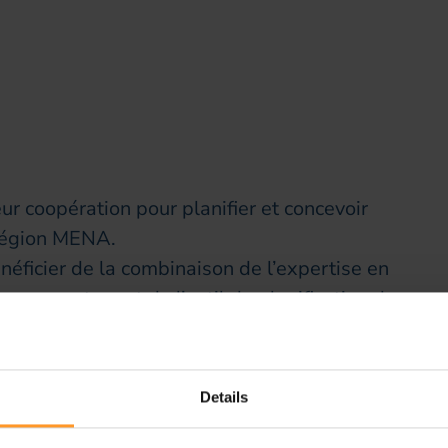
ur coopération pour planifier et concevoir
 région MENA.
éficier de la combinaison de l’expertise en
s ce secteur et de l’outil de planification de
ela se traduira par des avantages majeurs
ception, tout en réduisant les risques
Details