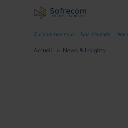
skip-to-main-content
Qui sommes nous
Nos Marchés
Nos 
Accueil
>
News & Insights
Presse
Sofrecom et Comsof
dans la région M