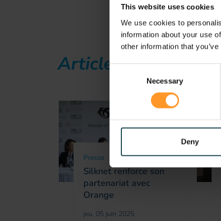
This website uses cookies
We use cookies to personalis
information about your use of
other information that you’ve
Articles associés
Consent
Necessary
Selection
Deny
Presse
Silknet renforce son
partenariat avec
Orange
jeu. 05 juin 2025