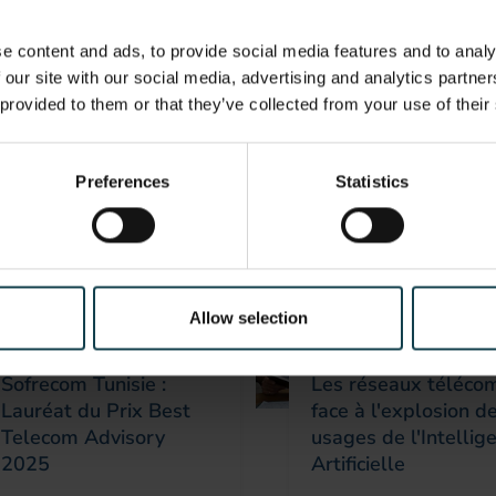
e content and ads, to provide social media features and to analy
 our site with our social media, advertising and analytics partn
 provided to them or that they’ve collected from your use of their
Preferences
Statistics
Allow selection
News
Presse
Sofrecom Tunisie :
Les réseaux téléco
Lauréat du Prix Best
face à l'explosion d
Telecom Advisory
usages de l'Intellig
2025
Artificielle