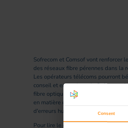
Sofrecom et Comsof vont renforcer le
des réseaux fibre pérennes dans la
Les opérateurs télécoms pourront bén
conseil et en analyse de Sofrecom dan
fibre optique de pointe de Comsof. C
en matière de planification et de con
d'erreurs humaines.
Consent
Pour lire le communiqué de presse.