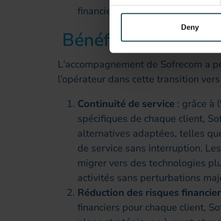
financiers tout en offrant des so
Deny
Bénéfices apportés 
L'accompagnement de Sofrecom a perm
l’opérateur dans cette transition vers
Continuité de service
: grâce à 
spécifiques de chaque client, S
alternatives adaptées, telles que
de service sans interruption. Les
migrer vers des technologies pl
activités sans perturbations maj
Réduction des risques financie
financiers pour chaque client, S