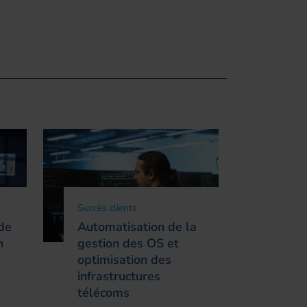
Succès clients
Succès c
ode
Automatisation de la
Cybers
n
gestion des OS et
opérat
optimisation des
bâtir 
infrastructures
résili
télécoms
menaces