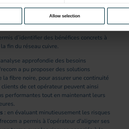
lutions performantes à ses clients.
Allow selection
au client
is d’identifier des bénéfices concrets à
 la fin du réseau cuivre.
l'analyse approfondie des besoins
ofrecom a pu proposer des solutions
 la fibre noire, pour assurer une continuité
 clients de cet opérateur peuvent ainsi
us performantes tout en maintenant leurs
eures.
rs
: en évaluant minutieusement les risques
ofrecom a permis à l’opérateur d'aligner ses