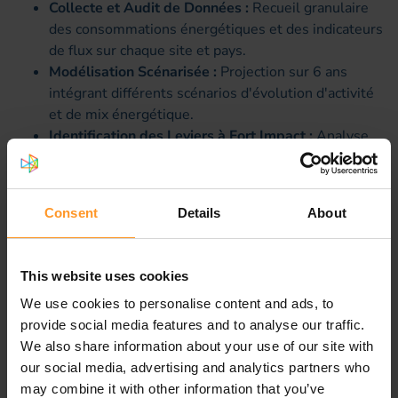
Collecte et Audit de Données :
Recueil granulaire
des consommations énergétiques et des indicateurs
de flux sur chaque site et pays.
Modélisation Scénarisée :
Projection sur 6 ans
intégrant différents scénarios d'évolution d'activité
et de mix énergétique.
Identification des Leviers à Fort Impact :
Analyse
ciblée de l'efficacité énergétique des réseaux, du
déploiement des énergies renouvelables et de
l'optimisation de la supply chain.
Consent
Details
About
Quantification et Business Case :
Évaluation précise
des gains en équivalent carbone ($CO_2e$) corrélée
aux bénéfices économiques pour chaque action
This website uses cookies
proposée.
We use cookies to personalise content and ads, to
Comparatif : de la conformité subie
provide social media features and to analyse our traffic.
We also share information about your use of our site with
au pilotage stratégique
our social media, advertising and analytics partners who
may combine it with other information that you’ve