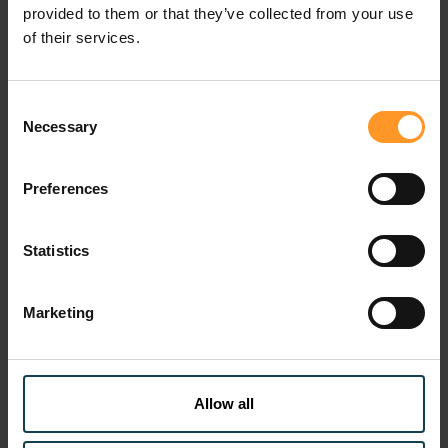
Dimensions
Reporting Carbone Classique
provided to them or that they’ve collected from your use
of their services.
Périmètre
Souvent limité aux Scopes 1 et 
Consent
Necessary
Selection
Analyse
Historique et descriptive.
Preferences
Impact Business
Déconnecté des enjeux financier
Statistics
Gouvernance
Initiative isolée.
Marketing
Les Bénéfices : une transition
énergétique mesurable et rentable
Allow all