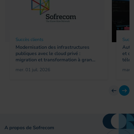
Succès clients
Succè
Modernisation des infrastructures
Autom
publiques avec le cloud privé :
et op
migration et transformation à gran...
télé
mer. 01 juil. 2026
mar. 
Avant
Suiv
A propos de Sofrecom