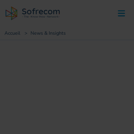
skip-to-main-content
Accueil
>
News & Insights
Succès clients
Optimisation de l'empreinte
carbone : un projet
stratégique