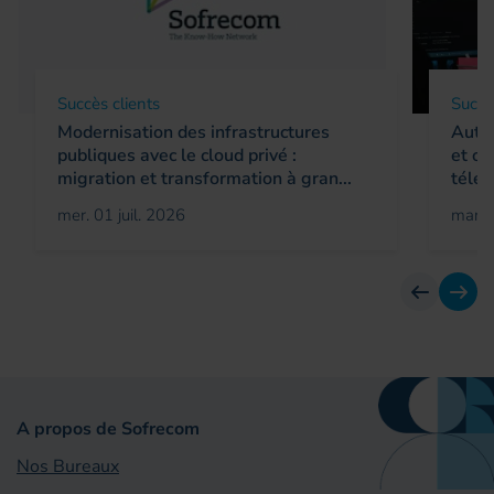
Succès clients
Succè
Modernisation des infrastructures
Autom
publiques avec le cloud privé :
et op
migration et transformation à gran...
télé
mer. 01 juil. 2026
mar. 
Avant
Suiv
A propos de Sofrecom
Nos Bureaux