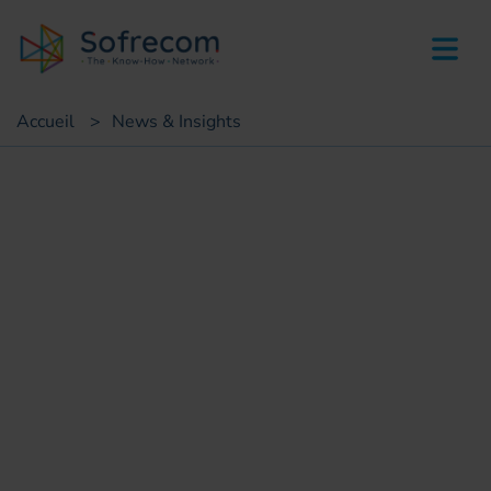
skip-to-main-content
Accueil
>
News & Insights
Succès clients
Optimisation de la production
et du support IT