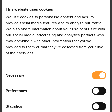
courants ;
Formation et conseils :
en réponse aux besoins
This website uses cookies
identifiés, des sessions de formation et des conseils
We use cookies to personalise content and ads, to
personnalisés ont été proposés pour renforcer les
provide social media features and to analyse our traffic.
compétences des utilisateurs ;
We also share information about your use of our site with
Production d’indicateurs :
le suivi des demandes
our social media, advertising and analytics partners who
d’assistance a permis de mesurer l’efficacité des
may combine it with other information that you’ve
actions et d’identifier les tendances.
provided to them or that they’ve collected from your use
of their services.
Des bénéfices concrets pour le
Consent
client
Necessary
Selection
L’accompagnement de Sofrecom a permis d’atteindre des
Preferences
résultats significatifs, tant sur le plan opérationnel que
stratégique. Parmi les principaux bénéfices, on peut citer :
Statistics
L’amélioration de la qualité des services (QS) :
une