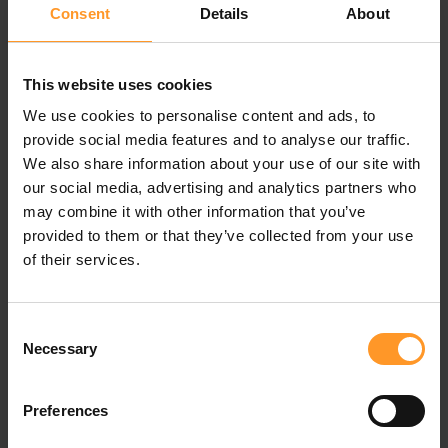
Consent
Details
About
les thèmes : éco-citoyenneté, démarche éco-responsable,
enjeux environnementaux et best practices ont été
diffusés en interne durant tout le mois. Cette étape
This website uses cookies
prépare le chemin vers des mesures effectives comme la
suppression définitive des ustensiles en plastique et le
We use cookies to personalise content and ads, to
recyclage.
provide social media features and to analyse our traffic.
We also share information about your use of our site with
Nettoyage de plage en compagnie
our social media, advertising and analytics partners who
may combine it with other information that you’ve
des collaborateurs
provided to them or that they’ve collected from your use
of their services.
Nous avons célébré ce Green Month à l’intérieur de
Sofrecom Tunisie mais aussi à l’extérieur avec
l’organisation de la mission nettoyage des plages à
Consent
Hammamet. Grâce à cette action, nous avons réussi à
Necessary
Selection
instaurer une culture environnementale et éco
responsable auprès de nos collaborateurs mais aussi à
promouvoir le tourisme national. L’action a été menée en
Preferences
compagnie des jeunes scouts afin de sensibiliser les