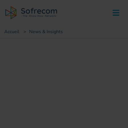
skip-to-main-content
Accueil
>
News & Insights
News
Green Month : L
environnement crée le buzz !