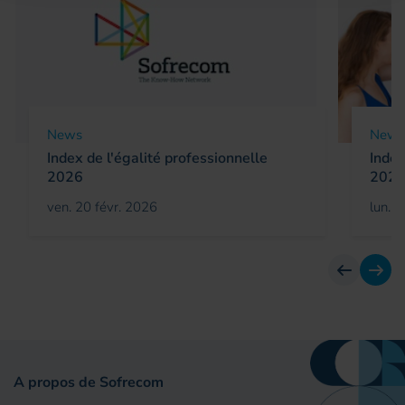
News
News
Index de l'égalité professionnelle
Index
2026
202
ven. 20 févr. 2026
lun. 1
Avant
Suiv
A propos de Sofrecom