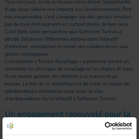
Tous les jours, la vie au bureau nous donne l’opportunité
d’agir pour réduire nos impacts sur l’environnement. Être
éco-responsable, c’est s’engager sur des gestes simples,
pas du tout contraignants et surtout pleins de bon sens.
C’est dans cette perspective que Sofrecom Tunisie a
décidé d’élaborer différentes actions dans l’objectif
d’informer, sensibiliser et initier ses collaborateurs aux
gestes écologiques.
L’association « Tunisie Recyclage » a présenté durant un
workshop les principes du recyclage et les règles de base
d’une bonne gestion des déchets à la maison et au
bureau. Le but de ce workshop est de créer un noyau de
collaborateurs volontaires pour jouer le rôle
d’ambassadeurs du tri sélectif à Sofrecom Tunisie.
Un engagement renouvelé pour la
planète
En plus du workshop, des modules de sensibilisation sur