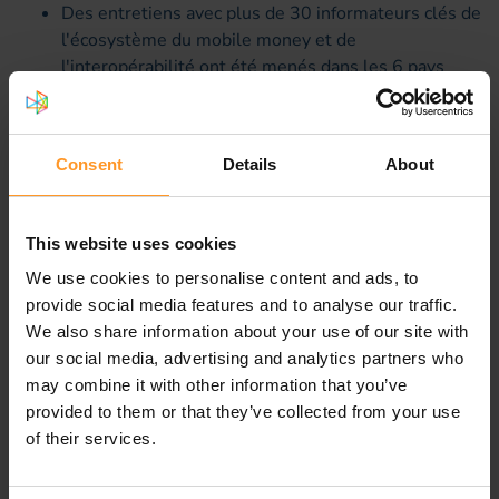
Des entretiens avec plus de 30 informateurs clés de
l'écosystème du mobile money et de
l'interopérabilité ont été menés dans les 6 pays
short listés.
Résultat
Consent
Details
About
En résumé, notre client a obtenu au travers de ce projet la
production de deux rapports:
This website uses cookies
Un premier rapport retrace la genèse de différents
We use cookies to personalise content and ads, to
modèles d’interopérabilité, en tire des conclusions en
provide social media features and to analyse our traffic.
termes de bonnes pratiques dans le déploiement de
We also share information about your use of our site with
l’interopérabilité ainsi que quelques convictions sur les
our social media, advertising and analytics partners who
tendances qui devraient s’observer dans les prochaines
may combine it with other information that you’ve
années.
provided to them or that they’ve collected from your use
of their services.
Un second rapport établit une typologie des modèles
d’interopérabilité en termes de gouvernance, solution