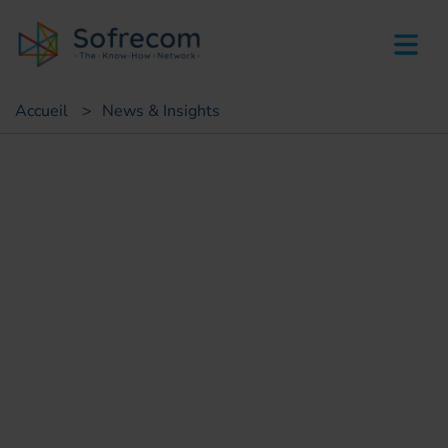
skip-to-main-content
Accueil
>
News & Insights
Succès clients
Etude sur l interopérabilité
du mobile money