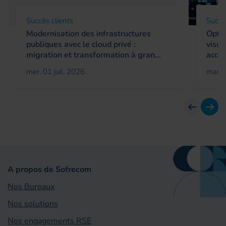
Succès clients
Succè
Modernisation des infrastructures
Optim
publiques avec le cloud privé :
visua
migration et transformation à gran...
accél
mer. 01 juil. 2026
mar. 
Avant
Suiv
A propos de Sofrecom
Nos Bureaux
Nos solutions
Nos engagements RSE