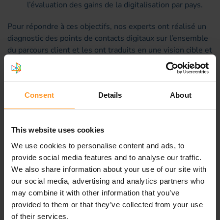
l’évaluation des gains de la digitalisation par pays.
Pour répondre à ces objectifs, nos experts ont réalisé un
diagnostic des points de contacts digitaux sur l’ensemble
du parcours client et les ont traduits en une vision cible et
en une roadmap opérationnelle de l’évolution des canaux.
Ils ont modélisé l’évolution de la relation client multicanal
et évalué les gains financiers réalisables suite à la mise
Consent
Details
About
en place de la nouvelle roadmap digitale opérationnelle.
Ils ont ensuite effectué un état des lieux des expertises
existantes et manquantes, cartographié l’organisation IT
This website uses cookies
digitale en place et celles qui est nécessaire pour mener
ce projet. Ils ont enfin défini une proposition de
We use cookies to personalise content and ads, to
gouvernance des projets digitaux à mettre en place.
provide social media features and to analyse our traffic.
We also share information about your use of our site with
Tout au long du projet, notre équipe a eu à cœur
our social media, advertising and analytics partners who
d’adopter une démarche très collaborative en impliquant
may combine it with other information that you’ve
de nombreux experts du groupe Orange et de chacune
provided to them or that they’ve collected from your use
des filiales Orange concernées pour favoriser l’adoption
of their services.