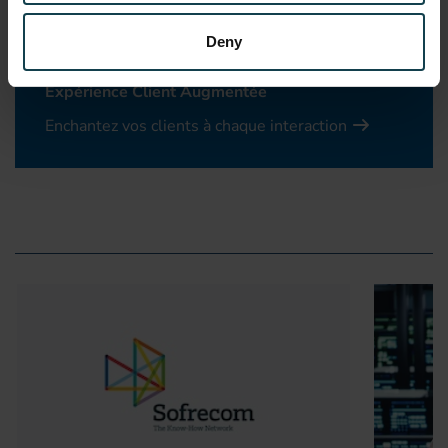
opérationnelle pour les atteindre.
Deny
Expérience Client Augmentée
Enchantez vos clients à chaque interaction