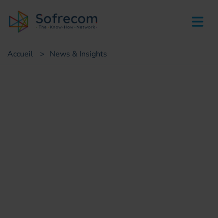
skip-to-main-content
Accueil
>
News & Insights
Succès clients
Déploiement du Réseau Fibre
Optique au Burkina Faso :
Projet FOOP