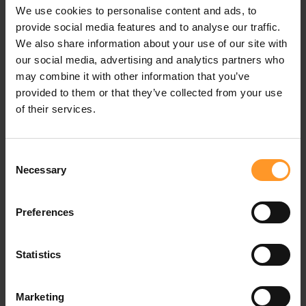
assuré un transfert de compétences vers les équipes
We use cookies to personalise content and ads, to
locales.
provide social media features and to analyse our traffic.
We also share information about your use of our site with
Résultat
our social media, advertising and analytics partners who
may combine it with other information that you’ve
Désormais, le Burkina Faso dispose d’un réseau très haut
provided to them or that they’ve collected from your use
débit de très bonne qualité et permettant d’offrir une
of their services.
connectivité internet à un prix plus abordable aux citoyens
et entreprises burkinabés.
Consent
Necessary
Selection
Connectivité & Réseaux Télécoms
Comment Sofrecom vous accompagne ?
Preferences
Statistics
Connnectivité & Réseaux du futur
Marketing
Propulsez vos infrastructures vers l'ère du très