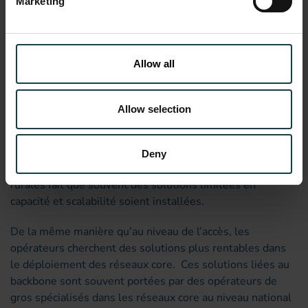
Marketing
zones rurales souffrent également de mauvaise
connectivité au réseau core.
Ces 10 dernières années ont vu d’importants
Allow all
déploiements des backbones nationaux, souvent financés,
voir subventionnés par les banques de développement.
Nombre de ces réseaux manquent de ramifications
Allow selection
permettant aux villes moyennes et encore plus souvent
aux villages ruraux de se connecter au backbone national.
Deny
La rentabilité difficile de ces déploiements vers les zones
rurales fait que souvent des solutions limitées en
capacité et scalabilité soient installées.
De la même manière qu’au niveau de l’accès, les
opérateurs cherchent des solutions plus rentables dans
le déploiement des réseaux core. Ces solutions liées au
backbone sont souvent portées par des opérateurs de
gros spécialisés dans les réseaux core au niveau national