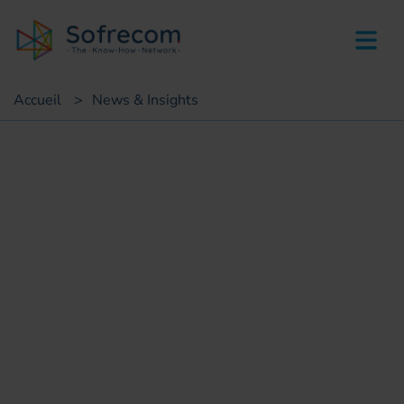
skip-to-main-content
Accueil
>
News & Insights
Succès clients
Choix d'un Service
Management Center & d un
Technical Management
Center