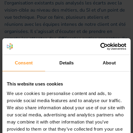
l'organisation existants puis analysés les écarts avec la
vision-cible au niveau des métiers, du SI et d'un point de
vue technique. Pour ce faire, plusieurs ateliers et
réunions avec les équipes intenes de notre client ont été
organisées. Il s'agissait d'écouter et de prendre en
compte les attentes des différentes parties prenantes. Ils
ont ensuite menés l'appel d'offres pour choisir les outils
nécessaires à ma mise en place du SMC et du TMC :
rédaction du cahier des charges en tenant compte des
Consent
Details
About
meilleures pratiques d’Orange et du marché, analyse des
réponses, sélection du fournisseur et négociation finale.
Enfin, ils ont défini les processus de niveau 3 relevant du
This website uses cookies
SMC/TMC.
We use cookies to personalise content and ads, to
provide social media features and to analyse our traffic.
Résultat
We also share information about your use of our site with
L’approche indépendante et rigoureuse de nos
our social media, advertising and analytics partners who
consultants a permis à l’opérateur d’obtenir une solution
may combine it with other information that you’ve
adaptée à ses besoins et alignée sur les meilleures
provided to them or that they’ve collected from your use