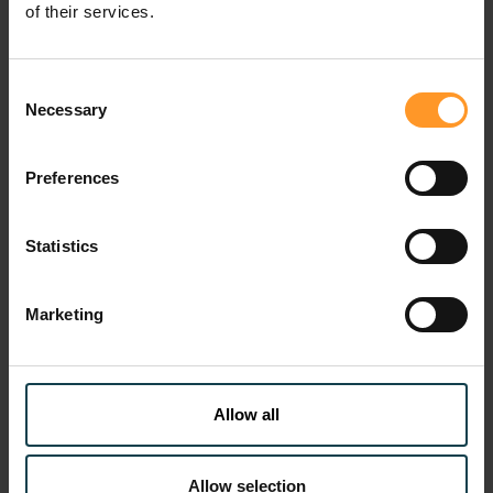
pratiques et coûts du marché. Il est ainsi sûr de la qualité
of their services.
des choix technologiques, de l’interopérabilité des
équipements et de l’évolutivité de la solution. Par
ailleurs, une amélioration de la qualité de service a pu
Consent
Necessary
être mesurée immédiatement : la durée de traitement
Selection
des incidents a nettement diminué.
Preferences
Statistics
Marketing
Allow all
Allow selection