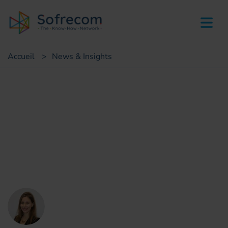
skip-to-main-content
Accueil
>
News & Insights
Point de vue
Aider les managers à diffuser
une culture de l innovation et
de l agilité
Aurélie Tobola
Sofrecom