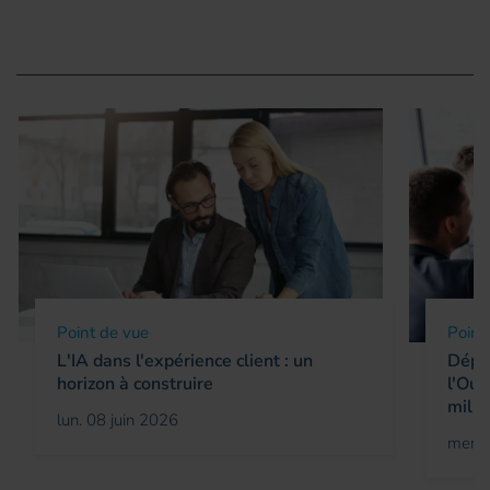
Point de vue
Point
L'IA dans l'expérience client : un
Déplo
horizon à construire
l'Oue
milli
lun. 08 juin 2026
mer. 